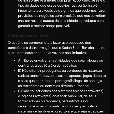
de nosso site realmente compram e, portanto, esse é o
tipo de dados que esses cookies rastrearão. Isso é
importante para você, pois significa que podemos fazer
previsões de negócios com precisão que nos permitem
analisar nossos custos de publicidade e produtos para
garantir o melhor preço possível.
Compromisso do Usuário
O usuário se compromete a fazer uso adequado dos
conteúdos e da informação que o Kadan Sushi Bar oferece no
site e com caráter enunciativo, mas não limitativo:
A) Não se envolver em atividades que sejam ilegais ou
contrárias à boa fé a à ordem pública;
B) Não difundir propaganda ou conteúdo de natureza
racista, xenofóbica, ou casas de apostas, jogos de sorte
e azar, qualquer tipo de pornografia ilegal, de apologia
ao terrorismo ou contra os direitos humanos;
C) Não causar danos aos sistemas físicos (hardwares)
e lógicos (softwares) do Kadan Sushi Bar, de seus
fornecedores ou terceiros, para introduzir ou
disseminar vírus informáticos ou quaisquer outros
sistemas de hardware ou software que sejam capazes